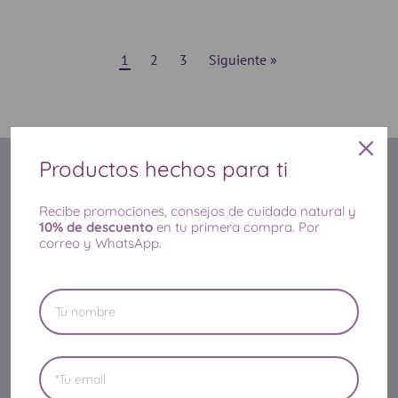
1
2
3
Siguiente »
Productos hechos para ti
MÁS INFORMACIÓN
Recibe promociones, consejos de cuidado natural y
Acerca de LilaLavanda
10% de descuento
en tu primera compra. Por
correo y WhatsApp.
LilaLavanda en Amazon
Compromiso de Calidad
Reseñas de Clientes
Acerca de tu Privacidad
Términos del Servicio