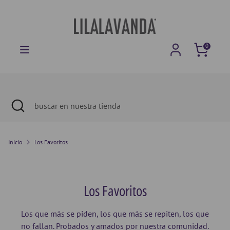
Ir
directamente
al
contenido
Buscar
buscar
Carrito
0
en
nuestra
tienda
Buscar
Cerrar
buscar
búsqueda
en
nuestra
tienda
Inicio
Los Favoritos
Los Favoritos
Los que más se piden, los que más se repiten, los que
no fallan. Probados y amados por nuestra comunidad.