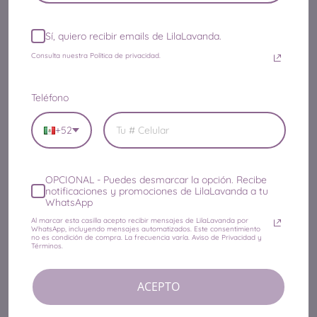
Política de Reembolso
Sí, quiero recibir emails de LilaLavanda.
AYUDA
Consulta nuestra Política de privacidad.
Contacto
Teléfono
¿Dónde está mi paquete?
+52
¿Te interesa ser Distribuidor?
Canjear Tarjetas de Regalo
¿Cómo usar Cupones?
OPCIONAL
- Puedes desmarcar la opción. Recibe
notificaciones y promociones de LilaLavanda a tu
Pagos y Envíos
WhatsApp
Al marcar esta casilla acepto recibir mensajes de LilaLavanda por
Preguntas Frecuentes
WhatsApp, incluyendo mensajes automatizados. Este consentimiento
no es condición de compra. La frecuencia varía. Aviso de Privacidad y
Términos.
ACEPTO